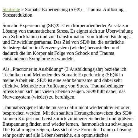
Startseite
»
Somatic Experiencing (SE®) – Trauma-Auflösung –
Stressreduktion
Somatic Experiencing (SE)® ist ein körperorientierter Ansatz zur
Lösung von traumatischem Stress. Es eignet sich zur Überwindung
von Schocktrauma und zur Transformation von frühem Bindungs-
und Entwicklungstrauma. Das Ziel von SE® ist, die natürliche
Selbstregulation im Nervensystem (wieder) herzustellen und
dadurch die im Körper als Folge von Schock und Trauma
entstandenen Symptome zu wandeln.
Als „Practioner in Ausbildung“ (3.Ausbildungsjahr) beziehe ich
Techniken und Methoden des Somatic Experiencing (SE)® in
meine Arbeit ein. SE® ist eine sehr behutsame und dabei sehr
effektive Methode zur Auflösung von Stress. Traumabedingter
Stress kann sich auf vielen Ebenen zeigen. SE® hilft dabei, das
Nervensystem (wieder) zu beruhigen.
Traumabezogene Inhalte müssen dafür nicht wieder aktiviert oder
besprochen werden. Mit den sanften Herangehensweisen des SE®
können Körper und Geist zurück zu innerer Sicherheit und größerer
Entspannung finden und wieder lernen, harmonisch zu schwingen.
Die Erfahrungen zeigen, dass sich diese Form der Trauma-Lösung
sehr positiv auf alle Lebensbereiche, ein optimistisches