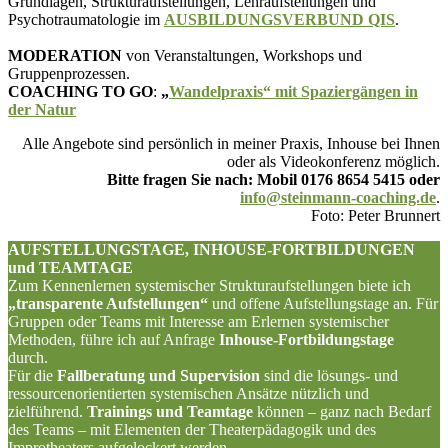
Grundlagen, Strukturaufstellungen, Lehraufstellungen und
Psychotraumatologie im
AUSBILDUNGSVERBUND QIS
.
MODERATION
von Veranstaltungen, Workshops und
Gruppenprozessen.
COACHING TO GO
:
„
Wandelpraxis“ mit Spaziergängen in
der Natur
Alle Angebote sind persönlich in meiner Praxis, Inhouse bei Ihnen
oder als Videokonferenz möglich.
Bitte fragen Sie nach: Mobil 0176 8654 5415 oder
info@steinmann-coaching.de
.
Foto: Peter Brunnert
AUFSTELLUNGSTAGE, INHOUSE-FORTBILDUNGEN
und TEAMTAGE
Zum Kennenlernen systemischer Strukturaufstellungen biete ich
„transparente Aufstellungen“
und offene Aufstellungstage an. Für
Gruppen oder Teams mit Interesse am Erlernen systemischer
Methoden, führe ich auf Anfrage
Inhouse-Fortbildungstage
durch.
Für die
Fallberatung und Supervision
sind die lösungs- und
ressourcenorientierten systemischen Ansätze nützlich und
zielführend.
Trainings und Teamtage
können – ganz nach Bedarf
des Teams – mit Elementen der Theaterpädagogik und des
Improtheaters aufgelockert werden.